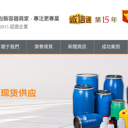
包裝容器商家 · 專注更專業
：2015 認證企業
關于我們
榮譽資質
新聞資訊
成功案例
樣品展示中心
公司簡介
大口塑料瓶系列
透明瓶系列
量杯、
企業資訊
倉儲中心
組織架構
新聞資訊
直身圓桶系列
玻璃瓶系列
化工包
配送中心
經營理念
行業動態
鐵罐、鐵桶系列
尖嘴瓶系列
印刷效
服務優勢
合作伙伴
MORE+
常見問題
鋁瓶、鋁罐系列
成長歷程
酒精瓶系列
公司活動