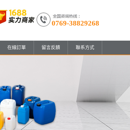
0769-38829268
在線訂單
留言反饋
聯系方式
量筒系列
材輔助工具
聯系我們
果樣品圖系列