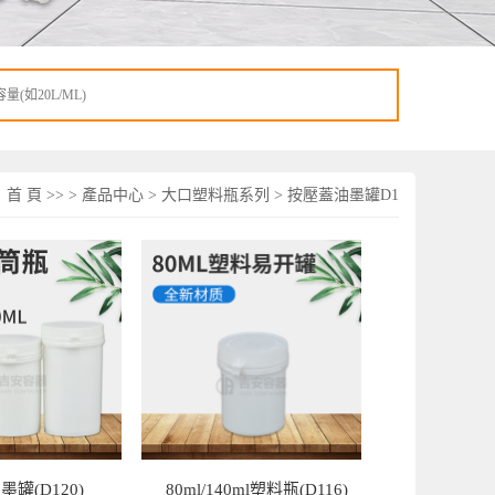
：
首 頁
>> >
產品中心
>
大口塑料瓶系列
>
按壓蓋油墨罐D1
油墨罐(D120)
80ml/140ml塑料瓶(D116)