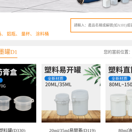
桶
、
鋁瓶
、
量杯
、
涂料桶
墨罐D1
您的當前位置
l塑料罐(D330)
20ml/35ml易開蓋(D119)
80ml