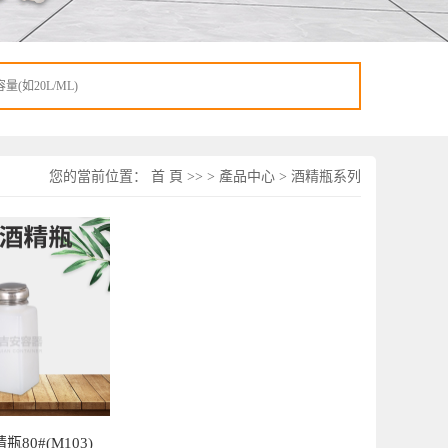
您的當前位置：
首 頁
>> >
產品中心
>
酒精瓶系列
精瓶80#(M103)