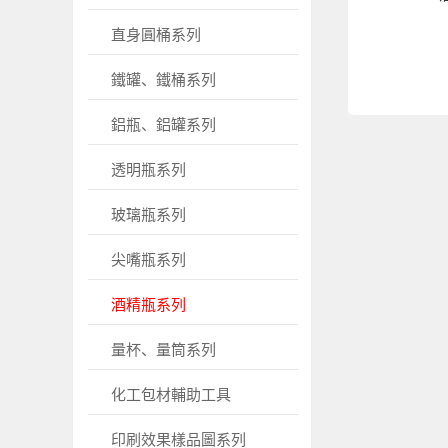
直身圓桶系列
鐵罐、鐵桶系列
鋁瓶、鋁罐系列
透明瓶系列
玻璃瓶系列
尖嘴瓶系列
酒精瓶系列
量杯、量筒系列
化工包材輔助工具
印刷效果樣品圖系列