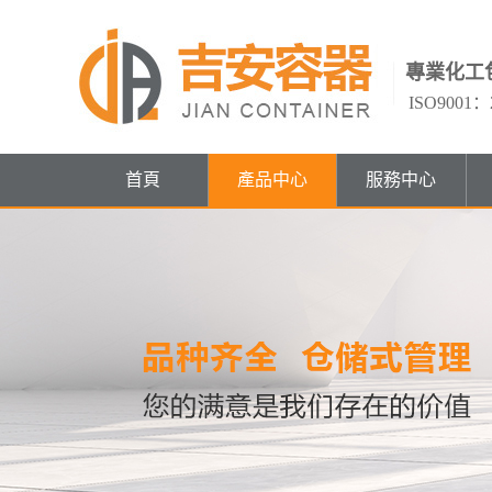
專業化工
ISO9001
首頁
產品中心
服務中心
小口塑料桶系列
產品中心
服務中心
關于我們
大口塑料桶系列
塑料扁罐系列
MORE+
MORE+
MORE+
小口塑料瓶系列