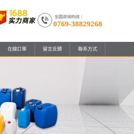
0769-38829268
在線訂單
留言反饋
聯系方式
量筒系列
材輔助工具
聯系我們
果樣品圖系列